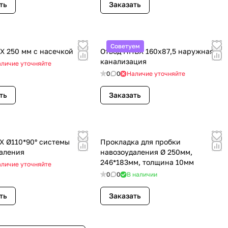
ть
Заказать
Советуем
Х 250 мм с насечкой
Отвод НПВХ 160х87,5 наружная
канализация
личие уточняйте
0
0
Наличие уточняйте
ть
Заказать
Х Ø110*90° системы
Прокладка для пробки
аления
навозоудаления Ø 250мм,
246*183мм, толщина 10мм
личие уточняйте
0
0
В наличии
ть
Заказать