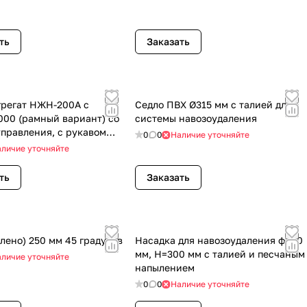
ть
Заказать
грегат НЖН-200А с
Седло ПВХ Ø315 мм с талией для
1000 (рамный вариант) со
системы навозоудаления
правления, с рукавом
0
0
Наличие уточняйте
6м) ручной лебедкой.
личие уточняйте
погружения 3,5 м.
ть
Заказать
олено) 250 мм 45 градусов
Насадка для навозоудаления ф300
мм, H=300 мм с талией и песчаным
личие уточняйте
напылением
0
0
Наличие уточняйте