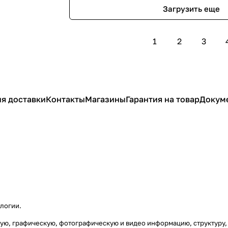
Загрузить еще
1
2
3
я доставки
Контакты
Магазины
Гарантия на товар
Докум
ологии
.
товую, графическую, фотографическую и видео информацию, структур