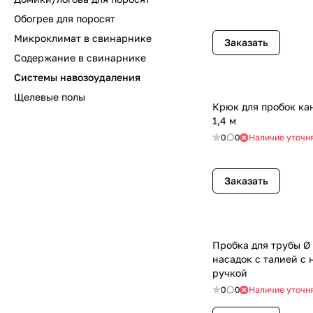
Обогрев для поросят
Микроклимат в свинарнике
Заказать
Содержание в свинарнике
Системы навозоудаления
Щелевые полы
Крюк для пробок к
1,4 м
0
0
Наличие уточн
Заказать
Пробка для трубы Ø 200 мм для
насадок с талией с
ручкой
0
0
Наличие уточн