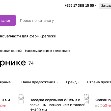
+375 17 388 15 55
Заказ
талог
во
Запчасти для ферм
Крепежи
ржания свиней
Навозоудаление в свинарнике
арнике
74
лярные
Наши предложения
Бренд
Страна произ
10 мм
Насадка седельная Ø315мм с
Клапан в
песчаным напылением и талией
яйте
0
0
На
H=400 мм