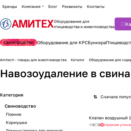
Бренды
Компания
Блог
Реквизиты
Контакты
Оборудование для
Ка
птицеводства и животноводства
Свиноводство
Оборудование для КРС
Бункера
Птицеводст
Amitech - товары для животноводства
Каталог
Оборудование для соде
Навозоудаление в свин
Категория
Сначала попу
Свиноводство
Поение
Клапан воздушный 1
Кормушки
0
0
Наличие уточн
Домики/логова для поросят