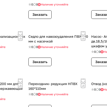
0
0
Наличие уточняйте
Заказать
Заказа
анализационных
Седло для навозоудаления ПВХ 250
Насос- А
мм с насечкой
дв.18,5/
шкафом у
яйте
0
0
Наличие уточняйте
(Dy-125,
0
0
На
Глубина 
Заказать
Заказа
Переходник- редукция НПВХ
Отвод (к
 нержавеющей
160*110мм
0
0
На
0
0
Наличие уточняйте
яйте