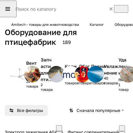
Amitech - товары для животноводства
Каталог
Оборудова
Оборудование для
птицефабрик
189
Запч
Уда
Вент
асти
Корм
Обог
Поени
Увлаж
лен
иляц
для
ление
рев
е
нение
ие
ия
9
54
46
40
птиц
пом
22
товаров
товара
товаров
товаров
2
1
ефаб
ета
товара
товара
товар
рик
Все фильтры
Сначала популярные
Электрод зажигания AGA 75
Фитинг соединительный