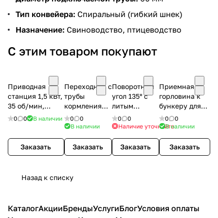
Тип конвейера:
Спиральный (гибкий шнек)
Назначение:
Свиноводство, птицеводство
С этим товаром покупают
Приводная
Переходник с
Поворотный
Приемная
станция 1,5 кВт,
трубы
угол 135° с
горловина к
35 об/мин,
кормления
литым
бункеру для
50/60 Гц,
диаметром 60
чугунным
систем 56-127
0
0
В наличии
0
0
0
0
0
0
230/400В
мм
колесом
мм
В наличии
Наличие уточняйте
В наличии
Заказать
Заказать
Заказать
Заказать
Назад к списку
Каталог
Акции
Бренды
Услуги
Блог
Условия оплаты