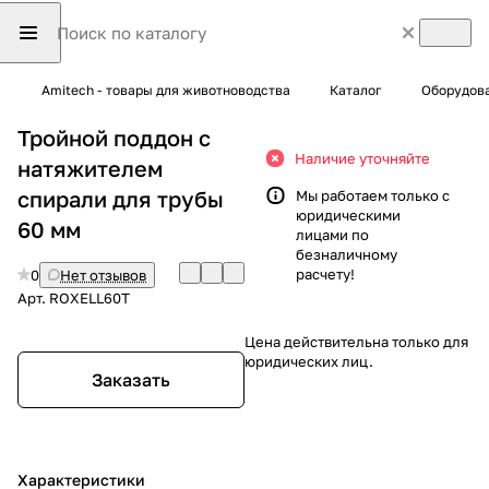
Amitech - товары для животноводства
Каталог
Оборудова
Тройной поддон с
Наличие уточняйте
натяжителем
спирали для трубы
Мы работаем только с
юридическими
60 мм
лицами по
безналичному
расчету!
0
Нет отзывов
Арт.
ROXELL60T
Цена действительна только для
юридических лиц.
Заказать
Характеристики