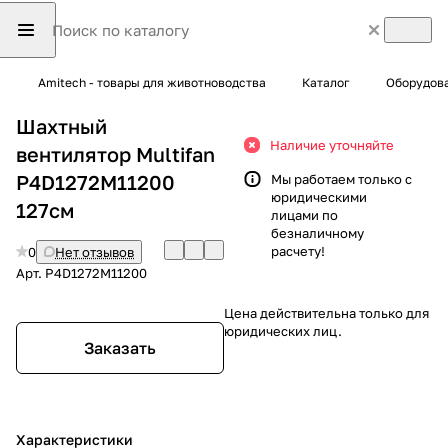
Amitech - товары для животноводства
Каталог
Оборудова
Шахтный
Наличие уточняйте
вентилятор Multifan
P4D1272M11200
Мы работаем только с
юридическими
127см
лицами по
безналичному
расчету!
0
Нет отзывов
Арт.
P4D1272M11200
Цена действительна только для
юридических лиц.
Заказать
Характеристики