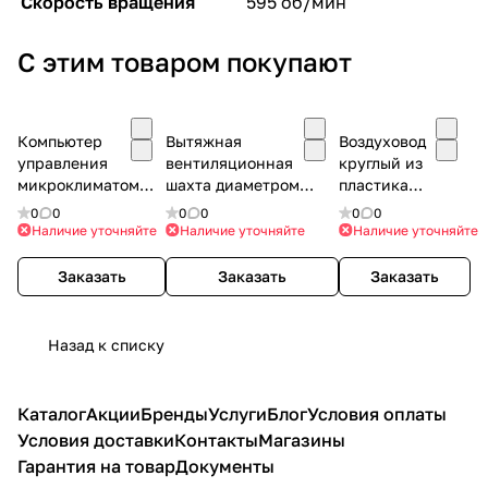
Скорость вращения
595 об/мин
С этим товаром покупают
Компьютер
Вытяжная
Воздуховод
управления
вентиляционная
круглый из
микроклиматом
шахта диаметром
пластика
СВА-2000 Stienen
D=1300мм, H=2000мм
диаметром
0
0
0
0
0
0
1270мм
Наличие уточняйте
Наличие уточняйте
Наличие уточняйте
Заказать
Заказать
Заказать
Назад к списку
Каталог
Акции
Бренды
Услуги
Блог
Условия оплаты
Условия доставки
Контакты
Магазины
Гарантия на товар
Документы