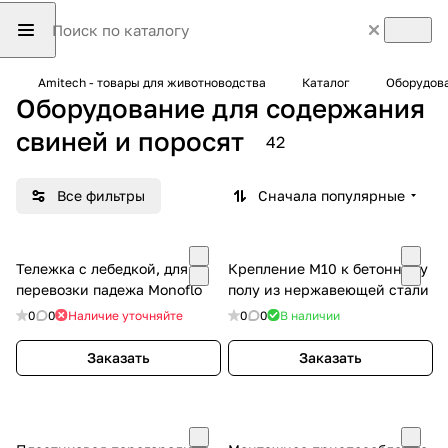
Amitech - товары для животноводства
Каталог
Оборудова
Оборудование для содержания
свиней и поросят
42
Все фильтры
Сначала популярные
Тележка с лебедкой, для
Крепление М10 к бетонному
перевозки падежа Monoflo
полу из нержавеющей стали
0
0
Наличие уточняйте
0
0
В наличии
Заказать
Заказать