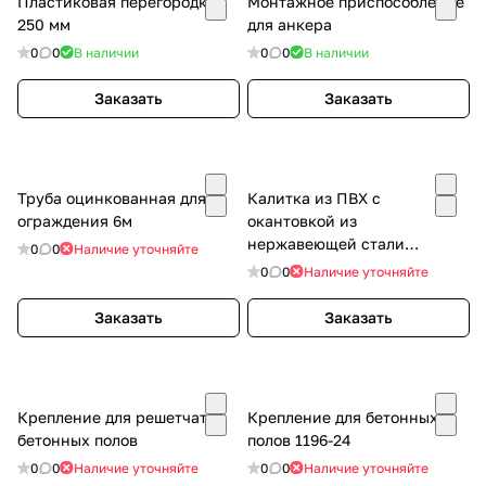
Пластиковая перегородка
Монтажное приспособление
250 мм
для анкера
0
0
В наличии
0
0
В наличии
Заказать
Заказать
Труба оцинкованная для
Калитка из ПВХ с
ограждения 6м
окантовкой из
нержавеющей стали
0
0
Наличие уточняйте
производства Амитех
0
0
Наличие уточняйте
Заказать
Заказать
Крепление для решетчатых
Крепление для бетонных
бетонных полов
полов 1196-24
0
0
Наличие уточняйте
0
0
Наличие уточняйте