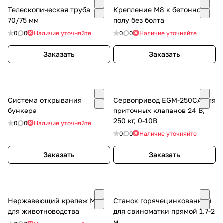
Телескопическая труба
Крепление М8 к бетонному
70/75 мм
полу без болта
0
0
Наличие уточняйте
0
0
Наличие уточняйте
Заказать
Заказать
Система открывания
Сервопривод EGM-250CA для
бункера
приточных клапанов 24 В,
250 кг, 0-10В
0
0
Наличие уточняйте
0
0
Наличие уточняйте
Заказать
Заказать
Нержавеющий крепеж М8
Станок горячецинкованный
для животноводства
для свиноматки прямой 1.7-2
м