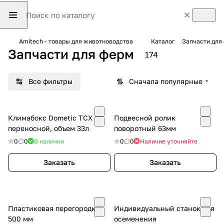
Amitech - товары для животноводства
Каталог
Запчасти для
Запчасти для ферм
174
Все фильтры
Сначала популярные
Климабокс Dometic TCX 35,
Подвесной ролик
переносной, объем 33л
поворотный 63мм
0
0
В наличии
0
0
Наличие уточняйте
Заказать
Заказать
Пластиковая перегородка
Индивидуальный станок для
500 мм
осеменения