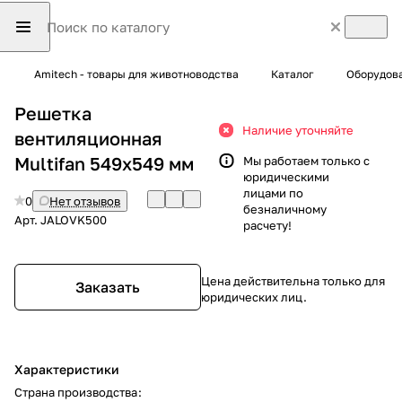
Amitech - товары для животноводства
Каталог
Оборудова
Решетка
Наличие уточняйте
вентиляционная
Multifan 549x549 мм
Мы работаем только с
юридическими
лицами по
0
Нет отзывов
безналичному
Арт.
JALOVK500
расчету!
Цена действительна только для
Заказать
юридических лиц.
Характеристики
Страна производства
: