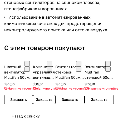
стеновых вентиляторов на свинокомплексах,
птицефабриках и коровниках.
Использование в автоматизированных
климатических системах для предотвращения
неконтролируемого притока или оттока воздуха.
С этим товаром покупают
Шахтный
Компьютер
Вентилятор
Вентилятор
вентилятор
управления
стеновой
Multifan
Multifan 50см,
вентиляцией
Multifan 50см,
стеновой 50см,
1x230В/50Гц,
СВА-2006
1х230 В/50 Гц,
3х230 В/50 Гц,
0
0
0
0
0
0
0
0
450 Вт, 8400
Stienen
450 Вт, 8400
380 Вт, 8350
Наличие уточняйте
Наличие уточняйте
Наличие уточняйте
Наличие уточняйт
м3/час
м3/час
м3/час
Заказать
Заказать
Заказать
Заказать
Назад к списку