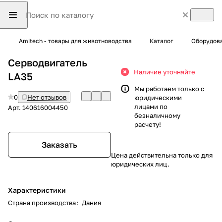
Amitech - товары для животноводства
Каталог
Оборудова
Серводвигатель
Наличие уточняйте
LA35
Мы работаем только с
0
Нет отзывов
юридическими
лицами по
Арт.
140616004450
безналичному
расчету!
Заказать
Цена действительна только для
юридических лиц.
Характеристики
Страна производства
:
Дания