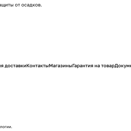
ащиты от осадков.
я доставки
Контакты
Магазины
Гарантия на товар
Докум
ологии
.