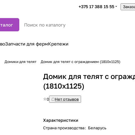
+375 17 388 15 55
Заказ
талог
во
Запчасти для ферм
Крепежи
м
Домики для телят
Домик для телят с ограждением (1810х1125)
Домик для телят с огра
(1810х1125)
0
Нет отзывов
Характеристики
Страна производства
:
Беларусь