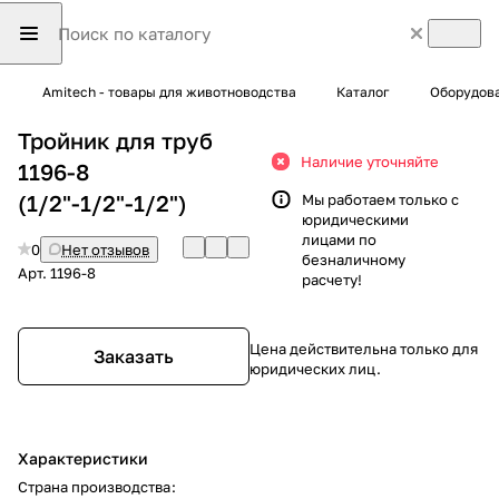
Amitech - товары для животноводства
Каталог
Оборудова
Тройник для труб
Наличие уточняйте
1196-8
(1/2"-1/2"-1/2")
Мы работаем только с
юридическими
лицами по
0
Нет отзывов
безналичному
Арт.
1196-8
расчету!
Цена действительна только для
Заказать
юридических лиц.
Характеристики
Страна производства
: