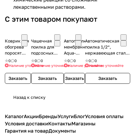
лекарственными растворами.
С этим товаром покупают
Коврик для
Чашечная
Автопоилка
Автоматическая
обогрева
поилка для
мембранная
поилка 1/2“,
поросят
подсосных
Aqua-
нержавеющая сталь,
1000х1000х16
поросят
Level
для свиноматок и
0
0
0
0
0
0
0
0
135*80*165mm
свиней
Наличие уточняйте
Наличие уточняйте
Наличие уточняйте
Наличие уточняйте
Заказать
Заказать
Заказать
Заказать
Назад к списку
Каталог
Акции
Бренды
Услуги
Блог
Условия оплаты
Условия доставки
Контакты
Магазины
Гарантия на товар
Документы