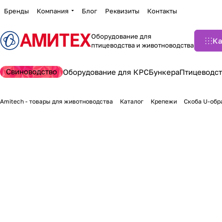
Бренды
Компания
Блог
Реквизиты
Контакты
Оборудование для
Ка
птицеводства и животноводства
Свиноводство
Оборудование для КРС
Бункера
Птицеводст
Amitech - товары для животноводства
Каталог
Крепежи
Скоба U-обра