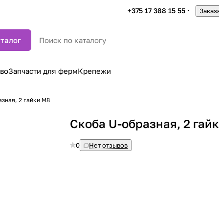
+375 17 388 15 55
Заказ
талог
во
Запчасти для ферм
Крепежи
зная, 2 гайки М8
Скоба U-образная, 2 гай
0
Нет отзывов