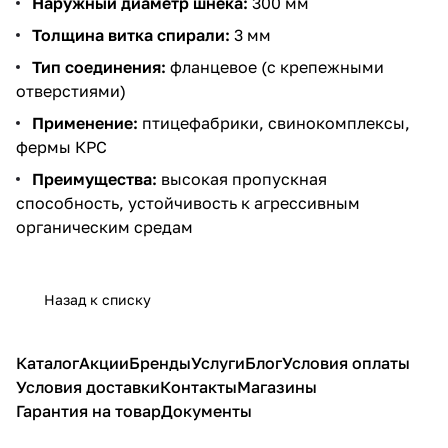
Наружный диаметр шнека:
300 мм
Толщина витка спирали:
3 мм
Тип соединения:
фланцевое (с крепежными
отверстиями)
Применение:
птицефабрики, свинокомплексы,
фермы КРС
Преимущества:
высокая пропускная
способность, устойчивость к агрессивным
органическим средам
Назад к списку
Каталог
Акции
Бренды
Услуги
Блог
Условия оплаты
Условия доставки
Контакты
Магазины
Гарантия на товар
Документы