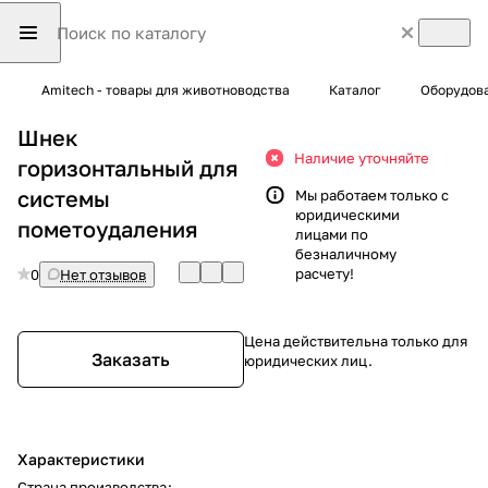
Amitech - товары для животноводства
Каталог
Оборудова
Шнек
Наличие уточняйте
горизонтальный для
системы
Мы работаем только с
юридическими
пометоудаления
лицами по
безналичному
расчету!
0
Нет отзывов
Цена действительна только для
Заказать
юридических лиц.
Характеристики
Страна производства
: