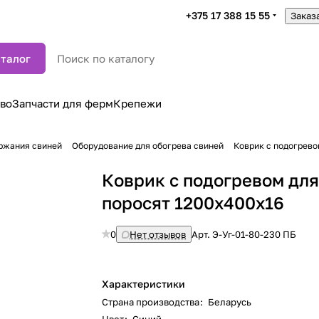
+375 17 388 15 55
Заказ
талог
во
Запчасти для ферм
Крепежи
ржания свиней
Оборудование для обогрева свиней
Коврик с подогрево
Коврик с подогревом дл
поросят 1200х400х16
0
Нет отзывов
Арт.
Э-Уг-01-80-230 ПБ
Характеристики
Страна производства
:
Беларусь