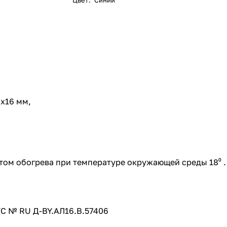
Цвет
:
Синий
х16 мм,
том обогрева при температуре окружающей среды 18⁰ .
ТС № RU Д-BY.АЛ16.B.57406