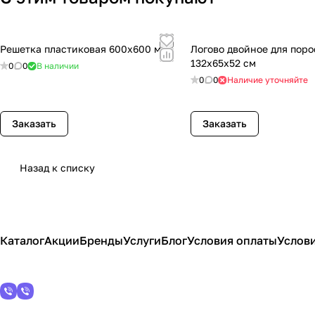
Решетка пластиковая 600х600 мм
Логово двойное для поро
132х65х52 см
0
0
В наличии
0
0
Наличие уточняйте
Заказать
Заказать
Назад к списку
Каталог
Акции
Бренды
Услуги
Блог
Условия оплаты
Услови