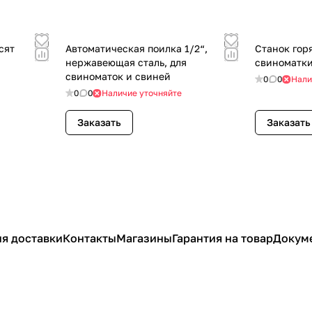
сят
Автоматическая поилка 1/2“,
Станок гор
нержавеющая сталь, для
свиноматки
свиноматок и свиней
0
0
Нали
0
0
Наличие уточняйте
Заказать
Заказать
я доставки
Контакты
Магазины
Гарантия на товар
Докум