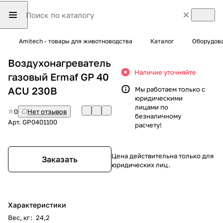
Amitech - товары для животноводства
Каталог
Оборудова
Воздухонагреватель
Наличие уточняйте
газовый Ermaf GP 40
ACU 230В
Мы работаем только с
юридическими
лицами по
0
Нет отзывов
безналичному
Арт.
GP0401100
расчету!
Цена действительна только для
Заказать
юридических лиц.
Характеристики
Вес, кг
:
24,2