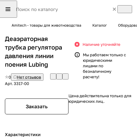
Amitech - товары для животноводства
Каталог
Оборудова
Деаэраторная
Наличие уточняйте
трубка регулятора
давления линии
Мы работаем только с
юридическими
поения Lubing
лицами по
безналичному
расчету!
0
Нет отзывов
Арт.
3317-00
Цена действительна только для
юридических лиц.
Заказать
Характеристики