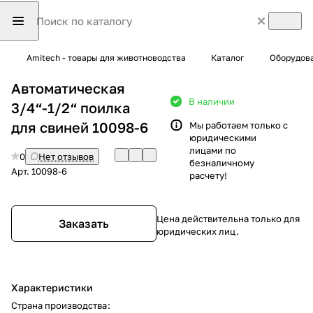
Amitech - товары для животноводства
Каталог
Оборудова
Автоматическая
В наличии
3/4“-1/2“ поилка
для свиней 10098-6
Мы работаем только с
юридическими
лицами по
0
Нет отзывов
безналичному
Арт.
10098-6
расчету!
Цена действительна только для
Заказать
юридических лиц.
Характеристики
Страна производства
: