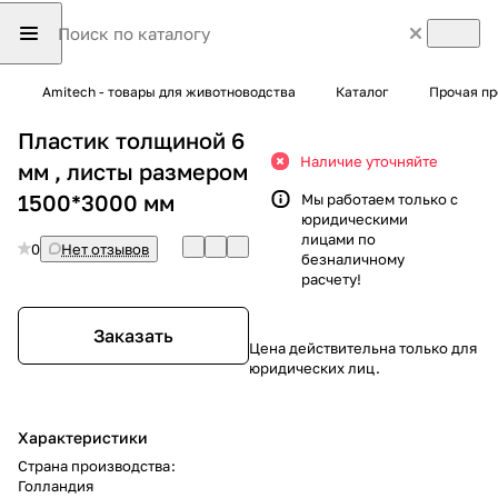
Amitech - товары для животноводства
Каталог
Прочая пр
Пластик толщиной 6
Наличие уточняйте
мм , листы размером
1500*3000 мм
Мы работаем только с
юридическими
лицами по
0
Нет отзывов
безналичному
расчету!
Заказать
Цена действительна только для
юридических лиц.
Характеристики
Страна производства
:
Голландия