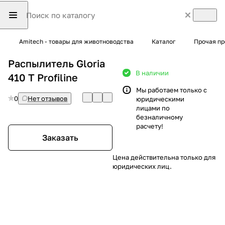
Amitech - товары для животноводства
Каталог
Прочая пр
Распылитель Gloria
В наличии
410 T Profiline
Мы работаем только с
0
Нет отзывов
юридическими
лицами по
безналичному
расчету!
Заказать
Цена действительна только для
юридических лиц.