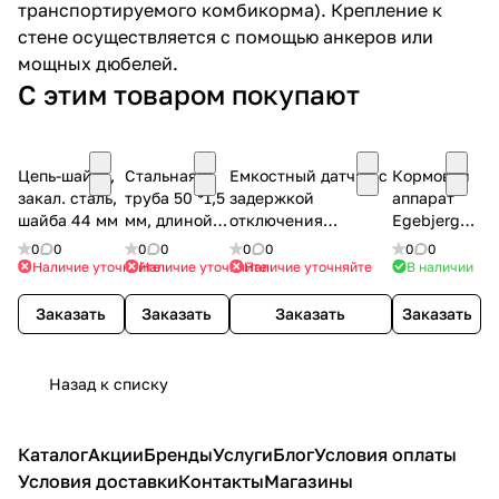
транспортируемого комбикорма). Крепление к
стене осуществляется с помощью анкеров или
мощных дюбелей.
С этим товаром покупают
Цепь-шайба,
Стальная
Емкостный датчик с
Кормовой
закал. сталь,
труба 50 *1,5
задержкой
аппарат
шайба 44 мм
мм, длиной 6
отключения
Egebjerg
м
1с-10мин Witte
90 л
0
0
0
0
0
0
0
0
Наличие уточняйте
Наличие уточняйте
Наличие уточняйте
В наличии
Заказать
Заказать
Заказать
Заказать
Назад к списку
Каталог
Акции
Бренды
Услуги
Блог
Условия оплаты
Условия доставки
Контакты
Магазины