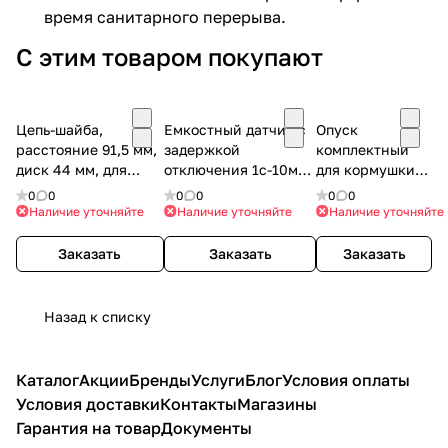
время санитарного перерыва.
С этим товаром покупают
Цепь-шайба,
Емкостный датчик с
Опуск
расстояние 91,5 мм,
задержкой
комплектный
диск 44 мм, для
отключения 1с-10мин
для кормушки
системы 60 мм
Typ VC 12 RT
TUBE-O-MAT VI+
0
0
0
0
0
0
Наличие уточняйте
Наличие уточняйте
Наличие уточняйте
Заказать
Заказать
Заказать
Назад к списку
Каталог
Акции
Бренды
Услуги
Блог
Условия оплаты
Условия доставки
Контакты
Магазины
Гарантия на товар
Документы