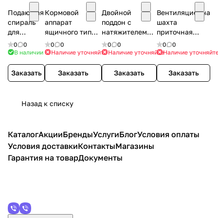
Подающая
Кормовой
Двойной
Вентиляционная
спираль
аппарат
поддон с
шахта
для
ящичного типа
натяжителем
приточная
системы
для свиней
спирали для
D=525мм,
0
0
0
0
0
0
0
0
56 мм
800*600*750
трубы 56 мм
H=2000мм
В наличии
Наличие уточняйте
Наличие уточняйте
Наличие уточняйт
Заказать
Заказать
Заказать
Заказать
Назад к списку
Каталог
Акции
Бренды
Услуги
Блог
Условия оплаты
Условия доставки
Контакты
Магазины
Гарантия на товар
Документы