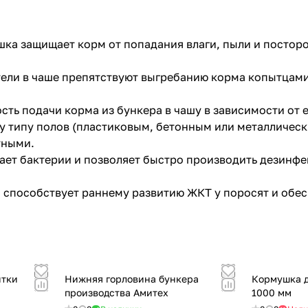
ка защищает корм от попадания влаги, пыли и посторо
ели в чаше препятствуют выгребанию корма копытцами
сть подачи корма из бункера в чашу в зависимости от е
у типу полов (пластиковым, бетонным или металличес
тными.
вает бактерии и позволяет быстро производить дезинф
 способствует раннему развитию ЖКТ у поросят и обес
итки
Нижняя горловина бункера
Кормушка д
производства Амитех
1000 мм