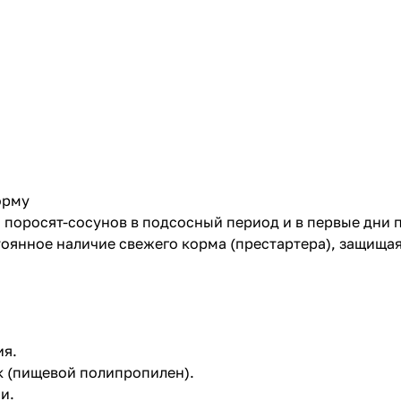
орму
 поросят-сосунов в подсосный период и в первые дни 
янное наличие свежего корма (престартера), защищая 
ия.
 (пищевой полипропилен).
и.